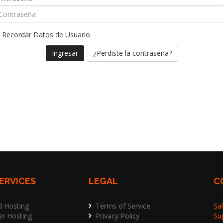
Recordar Datos de Usuario
¿Perdiste la contraseña?
ERVICES
LEGAL
C
d Hosting
Terms of Service
Sal
er Hosting
Privacy Policy
Su