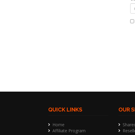
QUICK LINKS
OUR S
Home
Share
Affiliate Program
Resell