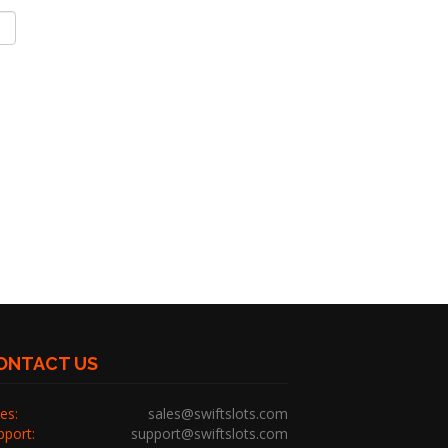
ONTACT US
es:
sales@swiftslots.com
pport:
support@swiftslots.com