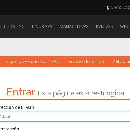
Client Log
EB HOSTING
LINUX VPS
MANAGED VPS
KVM VPS
WIN
Preguntas Frecuentes - FAQ
Estado de la Red
Afiliaci
Entrar
Esta página está restringida
rección de E-Mail
ontraseña