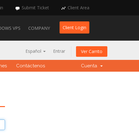
in
Submit Ticket
Client Area
Client Login
DOWS VPS
COMPANY
Español
Entrar
Ver Carrito
ones
Contáctenos
Cuenta