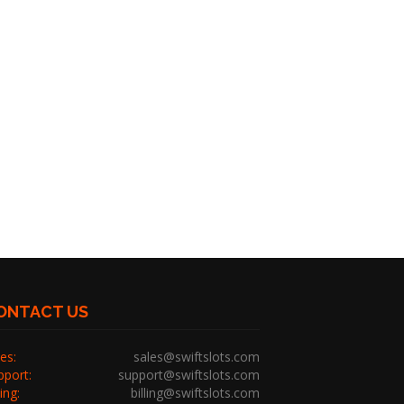
ONTACT US
es:
sales@swiftslots.com
pport:
support@swiftslots.com
ling:
billing@swiftslots.com