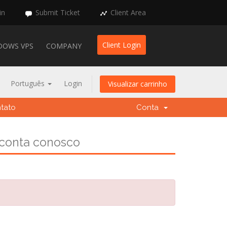
in
Submit Ticket
Client Area
Client Login
DOWS VPS
COMPANY
Português
Login
Visualizar carrinho
tato
Conta
 conta conosco