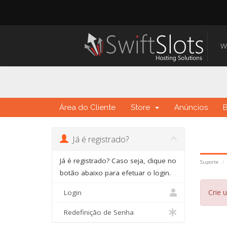
W
Área do Cliente
Store
Anúncios
Já é registrado?
Já é registrado? Caso seja, clique no
Suporte
botão abaixo para efetuar o login.
Crie 
Login
Redefinição de Senha