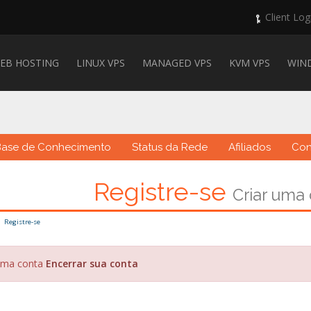
Client Log
EB HOSTING
LINUX VPS
MANAGED VPS
KVM VPS
WIN
Base de Conhecimento
Status da Rede
Afiliados
Con
Registre-se
Criar uma
Registre-se
uma conta
Encerrar sua conta