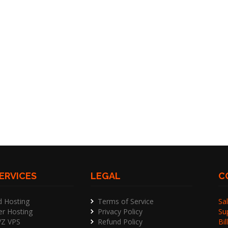
ERVICES
LEGAL
C
d Hosting
Terms of Service
Sal
er Hosting
Privacy Policy
Su
Z VPS
Refund Policy
Bil