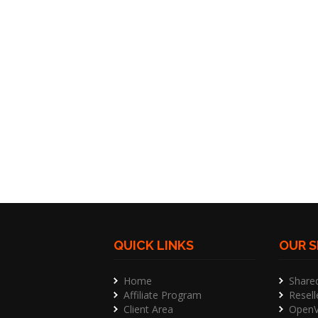
QUICK LINKS
OUR S
Home
Share
Affiliate Program
Resell
Client Area
OpenV