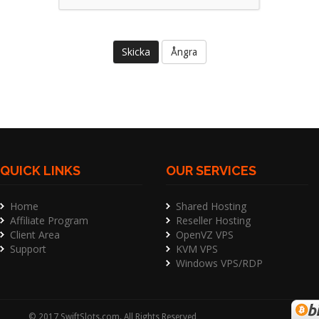
Ångra
QUICK LINKS
OUR SERVICES
Home
Shared Hosting
Affiliate Program
Reseller Hosting
Client Area
OpenVZ VPS
Support
KVM VPS
Windows VPS/RDP
©
2017
SwiftSlots.com
. All Rights Reserved