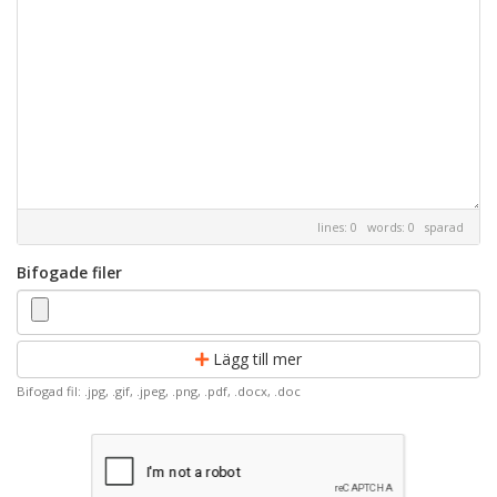
lines: 0 words: 0
sparad
Bifogade filer
Lägg till mer
Bifogad fil: .jpg, .gif, .jpeg, .png, .pdf, .docx, .doc