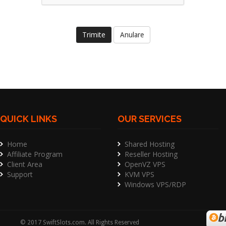
Anulare
QUICK LINKS
OUR SERVICES
Home
Shared Hosting
Affiliate Program
Reseller Hosting
Client Area
OpenVZ VPS
Support
KVM VPS
Windows VPS/RDP
©
2017
SwiftSlots.com
. All Rights Reserved