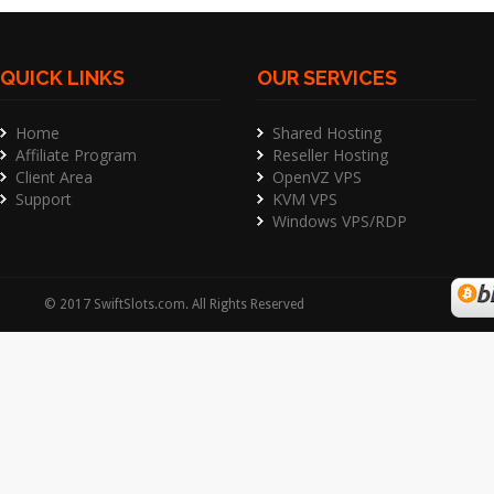
QUICK LINKS
OUR SERVICES
Home
Shared Hosting
Affiliate Program
Reseller Hosting
Client Area
OpenVZ VPS
Support
KVM VPS
Windows VPS/RDP
©
2017
SwiftSlots.com
. All Rights Reserved