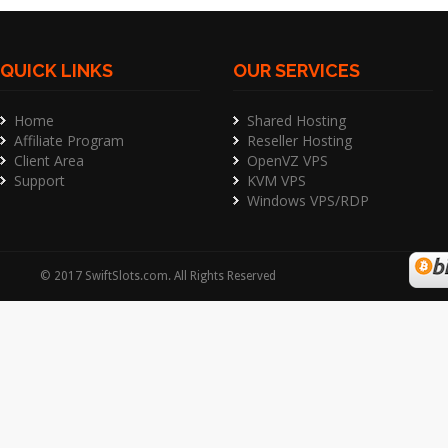
QUICK LINKS
OUR SERVICES
Home
Shared Hosting
Affiliate Program
Reseller Hosting
Client Area
OpenVZ VPS
Support
KVM VPS
Windows VPS/RDP
©
2017
SwiftSlots.com
. All Rights Reserved