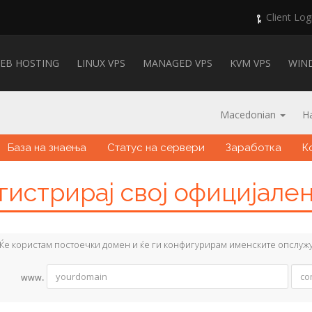
Client Log
EB HOSTING
LINUX VPS
MANAGED VPS
KVM VPS
WIN
Macedonian
Н
База на знаења
Статус на сервери
Заработка
К
гистрирај свој официјале
Ќе користам постоечки домен и ќе ги конфигурирам именските опслуж
www.