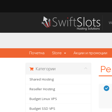
W
Почетна
Store
Акции и промоции
Ре
Категории
Shared Hosting
Reseller Hosting
Budget Linux VPS
Budget SSD VPS