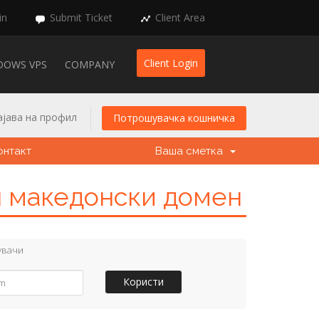
in
Submit Ticket
Client Area
Client Login
DOWS VPS
COMPANY
ајава на профил
Потрошувачка кошничка
онтакт
Ваша сметка
н македонски домен
увачи
Користи