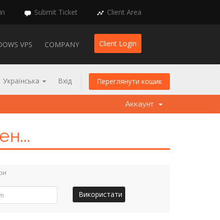
in
Submit Ticket
Client Area
Client Login
DOWS VPS
COMPANY
Українська
Вхід
Переглянути кошик
Аккаунт
н...
ри
Використати