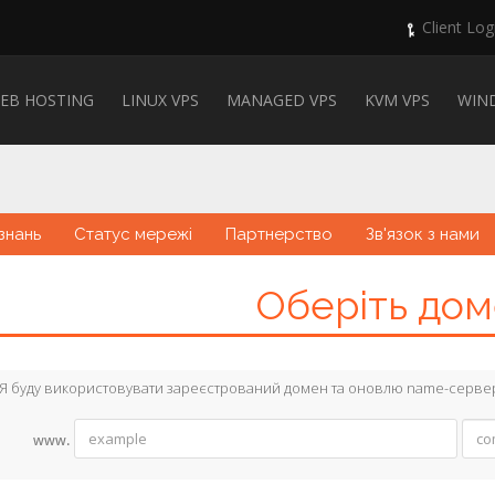
Client Log
EB HOSTING
LINUX VPS
MANAGED VPS
KVM VPS
WIN
знань
Статус мережі
Партнерство
Зв'язок з нами
Оберіть доме
Я буду використовувати зареєстрований домен та оновлю name-серве
www.