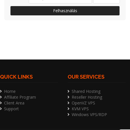
Felhasználás
QUICK LINKS
OUR SERVICES
Home
Shared Hosting
Affiliate Program
Reseller Hosting
Client Area
OpenVZ VPS
Support
KVM VPS
Windows VPS/RDP