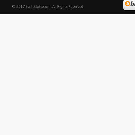
©
2017
SwiftSlots.com
. All Rights Reserved